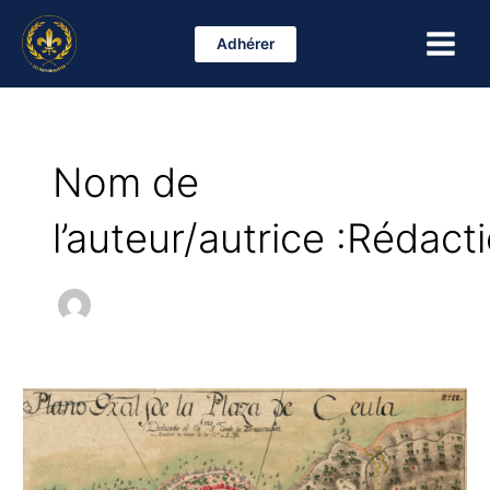
Aller
Main
au
Adhérer
Menu
contenu
Nom de
l’auteur/autrice :Rédact
Ceuta
et
Melilla
sont