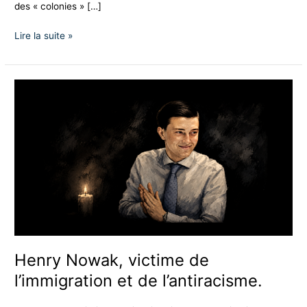
des « colonies » […]
Lire la suite »
Henry
Nowak,
victime
de
l’immigration
et
de
l’antiracisme.
Henry Nowak, victime de
l’immigration et de l’antiracisme.