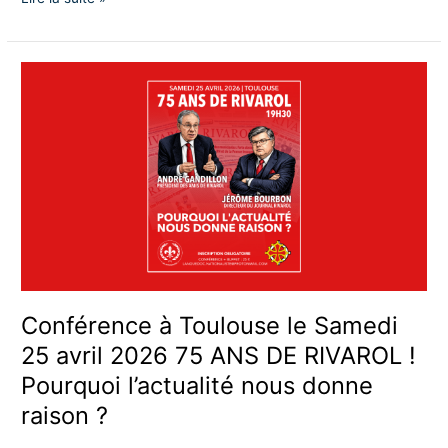
Conférence
à
Toulouse
le
Samedi
25
avril
2026
75
ANS
DE
RIVAROL
Conférence à Toulouse le Samedi
!
25 avril 2026 75 ANS DE RIVAROL !
Pourquoi
Pourquoi l’actualité nous donne
l’actualité
nous
raison ?
donne
raison