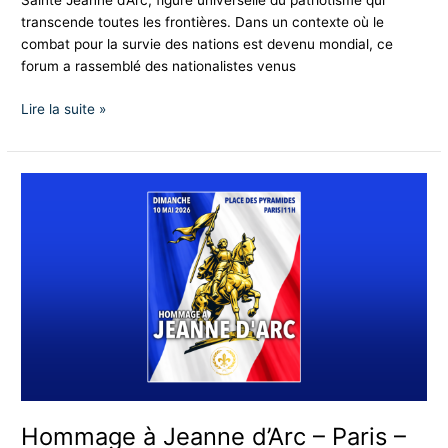
Sainte Jeanne d’Arc, figure universelle du patriotisme qui
transcende toutes les frontières. Dans un contexte où le
combat pour la survie des nations est devenu mondial, ce
forum a rassemblé des nationalistes venus
Lire la suite »
Hommage
à
Jeanne
d’Arc
–
Paris
–
Dimanche
10
mai
2026
Hommage à Jeanne d’Arc – Paris –