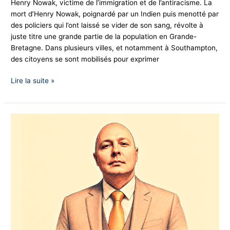
Henry Nowak, victime de l’immigration et de l’antiracisme. La
mort d’Henry Nowak, poignardé par un Indien puis menotté par
des policiers qui l’ont laissé se vider de son sang, révolte à
juste titre une grande partie de la population en Grande-
Bretagne. Dans plusieurs villes, et notamment à Southampton,
des citoyens se sont mobilisés pour exprimer
Lire la suite »
Soutien
des
Nationalistes,
à
Thomas
Joly,
Président
du
Parti
de