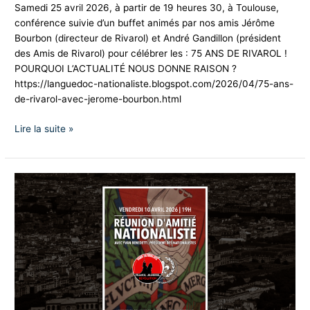
Samedi 25 avril 2026, à partir de 19 heures 30, à Toulouse,
?
conférence suivie d’un buffet animés par nos amis Jérôme
Bourbon (directeur de Rivarol) et André Gandillon (président
des Amis de Rivarol) pour célébrer les : 75 ANS DE RIVAROL !
POURQUOI L’ACTUALITÉ NOUS DONNE RAISON ?
https://languedoc-nationaliste.blogspot.com/2026/04/75-ans-
de-rivarol-avec-jerome-bourbon.html
Lire la suite »
PARIS
vendredi
10
avril
2026
réunion
avec
Yvan
Benedetti