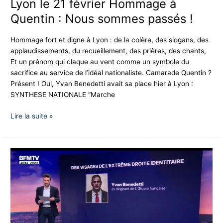
Lyon le 21 février Hommage à
Quentin : Nous sommes passés !
Hommage fort et digne à Lyon : de la colère, des slogans, des
applaudissements, du recueillement, des prières, des chants,
Et un prénom qui claque au vent comme un symbole du
sacrifice au service de l’idéal nationaliste. Camarade Quentin ?
Présent ! Oui, Yvan Benedetti avait sa place hier à Lyon :
SYNTHESE NATIONALE “Marche
Lire la suite »
Yvan
Benedetti
est
le
président
du
mouvement