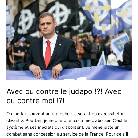
Avec
ou
contre
le
judapo
!?!
Avec
ou
contre
moi
!?!
Avec ou contre le judapo !?! Avec
ou contre moi !?!
On me fait souvent un reproche : je serai trop excessif et «
clivant ». Pourtant je ne cherche pas à me diaboliser. C’est le
système et ses médiats qui diabolisent. Je mène juste un
combat sans concession au service de la France. Pour cela il