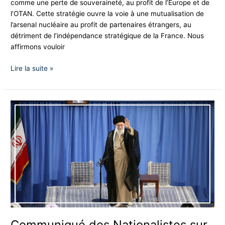
comme une perte de souveraineté, au profit de l’Europe et de
l’OTAN. Cette stratégie ouvre la voie à une mutualisation de
l’arsenal nucléaire au profit de partenaires étrangers, au
détriment de l’indépendance stratégique de la France. Nous
affirmons vouloir
Lire la suite »
Communiqué
des
Nationalistes
sur
l’assassinat
du
Guide
suprême
Ali
Khamenei
Communiqué des Nationalistes sur