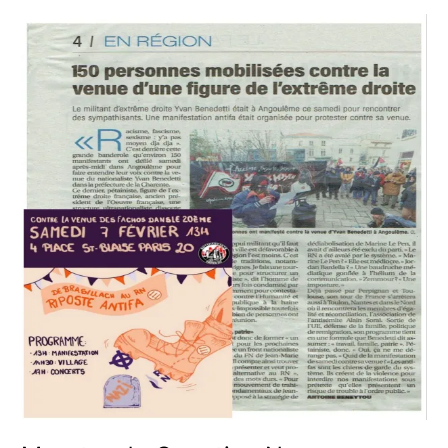
Meurtre
de
Quentin
:
Nunez
complice
!