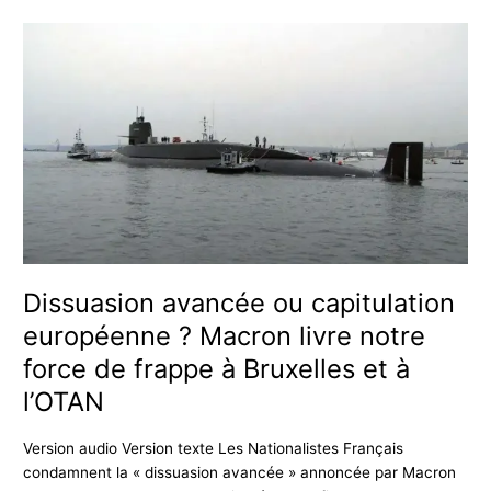
Dissuasion
avancée
ou
capitulation
européenne
?
Macron
livre
notre
force
de
Dissuasion avancée ou capitulation
frappe
à
européenne ? Macron livre notre
Bruxelles
force de frappe à Bruxelles et à
et
l’OTAN
à
l’OTAN
Version audio Version texte Les Nationalistes Français
condamnent la « dissuasion avancée » annoncée par Macron