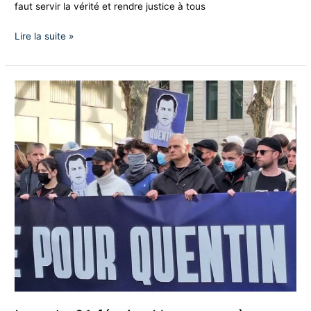
faut servir la vérité et rendre justice à tous
Lire la suite »
Lyon
le
21
février
Hommage
à
Quentin
:
Nous
sommes
passés
!