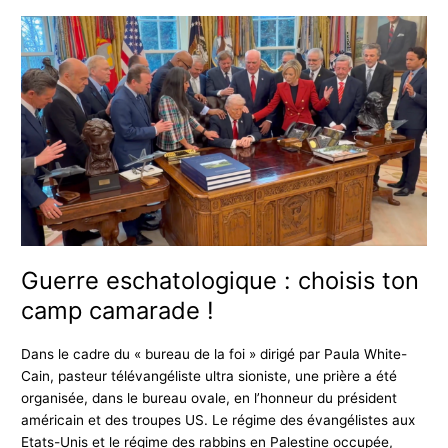
Guerre
eschatologique
:
choisis
ton
camp
camarade
!
Guerre eschatologique : choisis ton
camp camarade !
Dans le cadre du « bureau de la foi » dirigé par Paula White-
Cain, pasteur télévangéliste ultra sioniste, une prière a été
organisée, dans le bureau ovale, en l’honneur du président
américain et des troupes US. Le régime des évangélistes aux
Etats-Unis et le régime des rabbins en Palestine occupée,