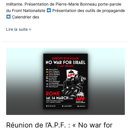
militante. Présentation de Pierre-Marie Bonneau porte-parole
du Front Nationaliste
Présentation des outils de propagande
Calendrier des
Lire la suite »
Réunion
de
l’A.P.F.
:
« No
war
for
Israël
! »
Réunion de l’A.P.F. : « No war for