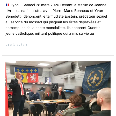
Lyon – Samedi 28 mars 2026 Devant la statue de Jeanne
d’Arc, les nationalistes avec Pierre-Marie Bonneau et Yvan
Benedetti, dénoncent le talmudiste Epstein, prédateur sexuel
au service du mossad qui piégeait les élites depravées et
corrompues de la caste mondialiste. Ils honorent Quentin,
jeune catholique, militant politique qui a mis sa vie au
Lire la suite »
Première
rencontre
du
Front
Nationaliste
ce
samedi
à
Lyon