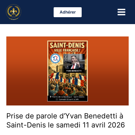
Aller
Main
au
Adhérer
Menu
contenu
Prise
de
parole
d’Yvan
Benedetti
à
Saint-
Denis
le
samedi
11
avril
Prise de parole d’Yvan Benedetti à
2026
Saint-Denis le samedi 11 avril 2026