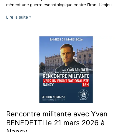
mènent une guerre eschatologique contre l’Iran. L’enjeu
Lire la suite »
Rencontre
militante
avec
Yvan
BENEDETTI
le
21
mars
2026
à
Nancy
Rencontre militante avec Yvan
BENEDETTI le 21 mars 2026 à
Nancy