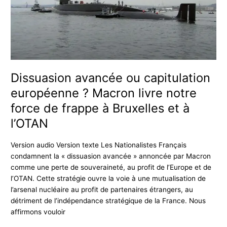
?
Macron
livre
notre
force
de
Dissuasion avancée ou capitulation
frappe
à
européenne ? Macron livre notre
Bruxelles
force de frappe à Bruxelles et à
et
l’OTAN
à
l’OTAN
Version audio Version texte Les Nationalistes Français
condamnent la « dissuasion avancée » annoncée par Macron
comme une perte de souveraineté, au profit de l’Europe et de
l’OTAN. Cette stratégie ouvre la voie à une mutualisation de
l’arsenal nucléaire au profit de partenaires étrangers, au
détriment de l’indépendance stratégique de la France. Nous
affirmons vouloir