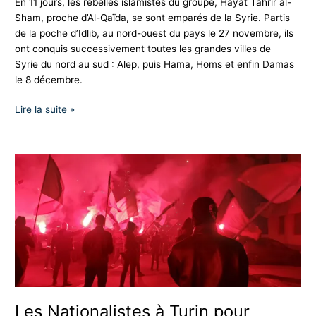
En 11 jours, les rebelles islamistes du groupe, Hayat Tahrir al-
Sham, proche d’Al-Qaïda, se sont emparés de la Syrie. Partis
de la poche d’Idlib, au nord-ouest du pays le 27 novembre, ils
ont conquis successivement toutes les grandes villes de
Syrie du nord au sud : Alep, puis Hama, Homs et enfin Damas
le 8 décembre.
Lire la suite »
Les
Nationalistes
à
Turin
pour
célébrer
le
premier
anniversaire
de
Les Nationalistes à Turin pour