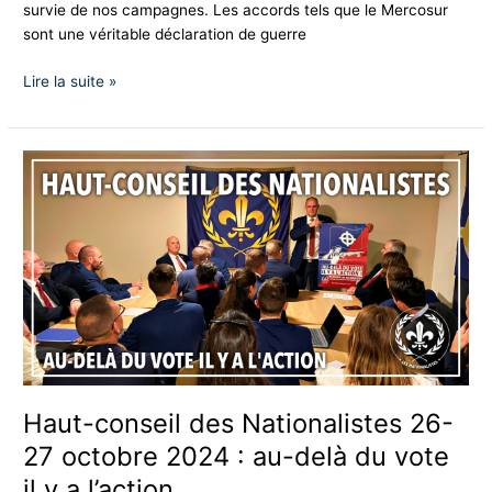
survie de nos campagnes. Les accords tels que le Mercosur
sont une véritable déclaration de guerre
Lire la suite »
Haut-
conseil
des
Nationalistes
26-
27
octobre
2024
:
au-
delà
Haut-conseil des Nationalistes 26-
du
27 octobre 2024 : au-delà du vote
vote
il
il y a l’action