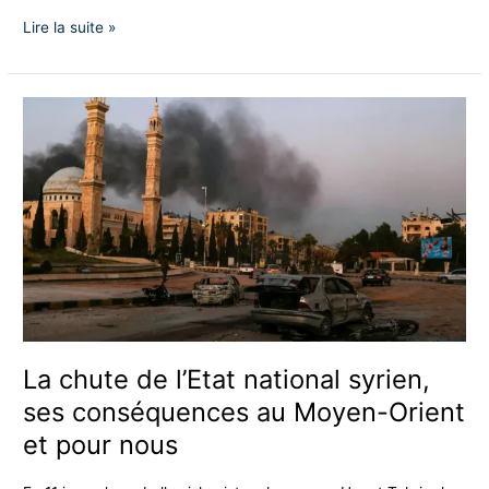
Lire la suite »
La
chute
de
l’Etat
national
syrien,
ses
conséquences
au
Moyen-
Orient
et
La chute de l’Etat national syrien,
pour
ses conséquences au Moyen-Orient
nous
et pour nous