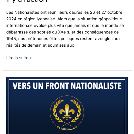
y
a
Les Nationalistes ont réuni leurs cadres les 26 et 27 octobre
l’action
2024 en région lyonnaise. Alors que la situation géopolitique
internationale évolue plus vite que jamais et que le monde se
débarrasse des scories du XXe s. et des conséquences de
1945, nos prétendues élites politiques restent aveugles aux
réalités de demain et soumises aux
Lire la suite »
Vers
un
front
nationaliste
pour
sortir
de
l’impasse
électorale