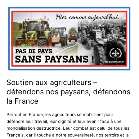
Soutien
aux
agriculteurs
–
défendons
nos
paysans,
défendons
la
France
Soutien aux agriculteurs –
défendons nos paysans, défendons
la France
Partout en France, les agriculteurs se mobilisent pour
défendre leur travail, leur dignité et leur avenir face à une
mondialisation destructrice. Leur combat est celui de tous les
Français, car il touche à notre souveraineté, nos terroirs et la