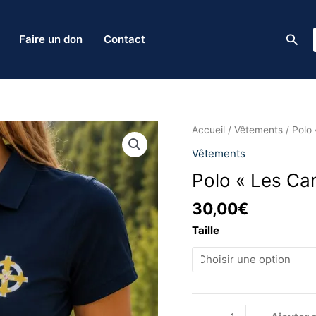
Rech
Faire un don
Contact
quantité
Accueil
/
Vêtements
/ Polo 
de
Vêtements
Polo
Polo « Les Car
"Les
Caryatides"
30,00
€
Taille