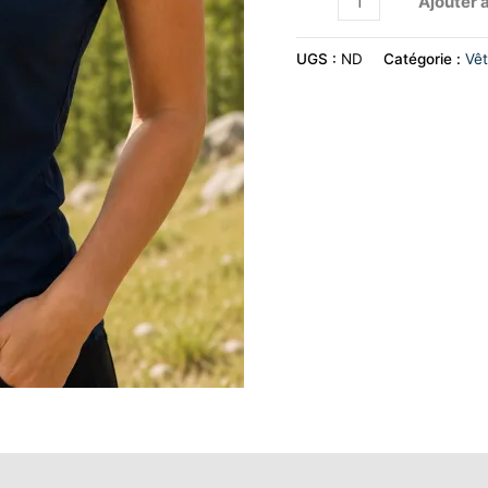
Ajouter 
UGS :
ND
Catégorie :
Vê