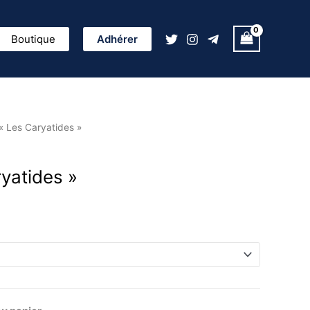
ercher
Boutique
Adhérer
« Les Caryatides »
yatides »