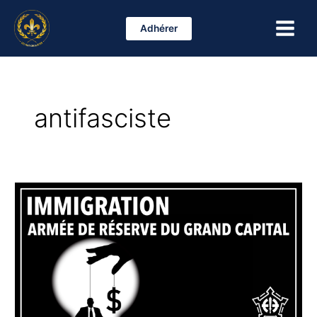
Aller
Main
au
Adhérer
Menu
contenu
antifasciste
L’immigration,
c’est
l’armée
de
réserve
du
grand
capital
!