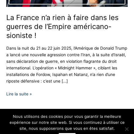
de
l’Empire
La France n’a rien à faire dans les
américano-
guerres de l’Empire américano-
sioniste
!
sioniste !
Dans la nuit du 21 au 22 juin 2025, l’Amérique de Donald Trump
a lancé une nouvelle agression contre l’Iran, à la suite d’Israël,
sans déclaration de guerre, en violation flagrante du droit
international. L’opération « Midnight Hammer », ciblant les
installations de Fordow, Ispahan et Natanz, n’a rien d’une
riposte défensive : c’est une […]
Lire la suite »
Nous utilisons des cookies pour vous garantir la meilleure
expérience sur notre site web. Si vous continuez à utiliser ce
Copyright © 2026 Les Nationalistes
site, nous supposerons que vous en êtes satisfait.