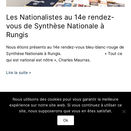
à
Rungis
Les Nationalistes au 14e rendez-
vous de Synthèse Nationale à
Rungis
Nous étions présents au 14e rendez-vous bleu-blanc-rouge de
Synthèse Nationale à Rungis. « Tout ce
qui est national est nôtre », Charles Maurras.
Lire la suite »
Nous utilisons des cookies pour vous garantir la meilleure
expérience sur notre site web. Si vous continuez à utiliser ce
Copyright © 2026 Les Nationalistes
site, nous supposerons que vous en êtes satisfait.
Ok