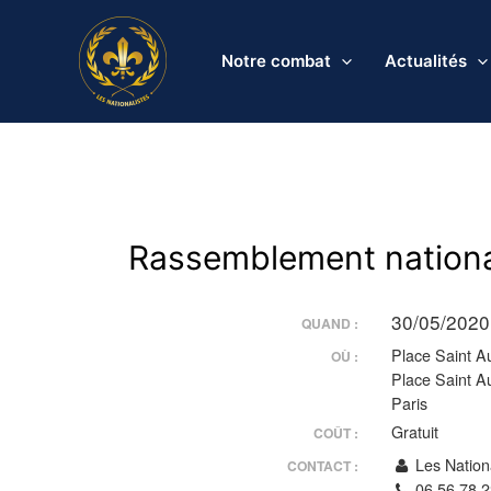
Aller
au
Notre combat
Actualités
contenu
Rassemblement national
30/05/2020
QUAND :
Place Saint Au
OÙ :
Place Saint A
Paris
Gratuit
COÛT :
Les Nationa
CONTACT :
06.56.78.2