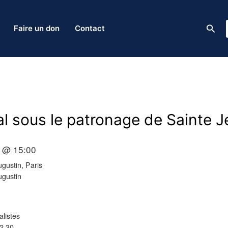
Rech
Faire un don
Contact
 sous le patronage de Sainte J
 @ 15:00
gustin, Paris
ugustin
listes
2.30