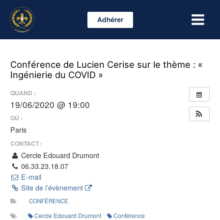
Aller
Main
au
Adhérer
Menu
contenu
Conférence de Lucien Cerise sur le thème : «
Ingénierie du COVID »
QUAND :
19/06/2020 @ 19:00
OÙ :
Paris
CONTACT :
Cercle Edouard Drumont
06.33.23.18.07
E-mail
Site de l’évènement
CONFÉRENCE
Cercle Edouard Drumont
Conférence