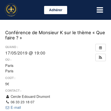
Aller
Main
au
Adhérer
Menu
contenu
Conférence de Monsieur K sur le thème « Que
faire ? »
QUAND :
17/05/2019 @ 19:00
OÙ :
Paris
Paris
COÛT :
5€
CONTACT :
Cercle Edouard Drumont
06 33 23 18 07
E-mail