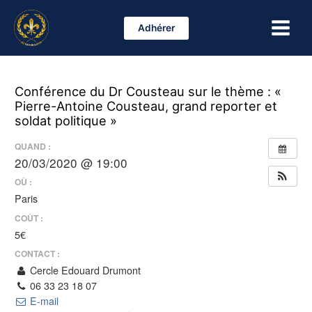
Aller
Main
au
Adhérer
Menu
contenu
Conférence du Dr Cousteau sur le thème : «
Pierre-Antoine Cousteau, grand reporter et
soldat politique »
QUAND :
20/03/2020 @ 19:00
OÙ :
Paris
COÛT :
5€
CONTACT :
Cercle Edouard Drumont
06 33 23 18 07
E-mail