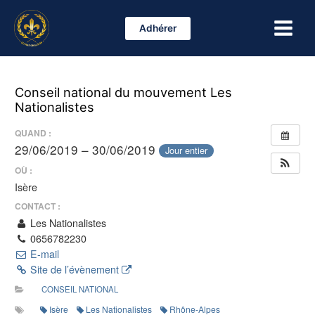
Aller
Main
au
Adhérer
Menu
contenu
Conseil national du mouvement Les
Nationalistes
QUAND :
29/06/2019 – 30/06/2019
Jour entier
OÙ :
Isère
CONTACT :
Les Nationalistes
0656782230
E-mail
Site de l’évènement
CONSEIL NATIONAL
Isère
Les Nationalistes
Rhône-Alpes