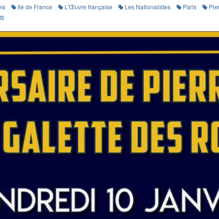
ois
Ile de France
L'Œuvre française
Les Nationalistes
Paris
Pie
ti