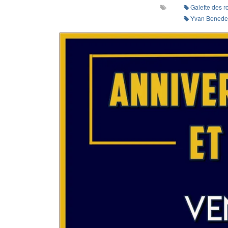
Galette des r
Yvan Benedet