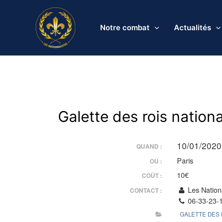
Aller
au
Notre combat
Actualités
contenu
Galette des rois nationa
10/01/2020
QUAND :
Paris
OÙ :
10€
COÛT :
Les Nationa
CONTACT :
06-33-23-
GALETTE DES 