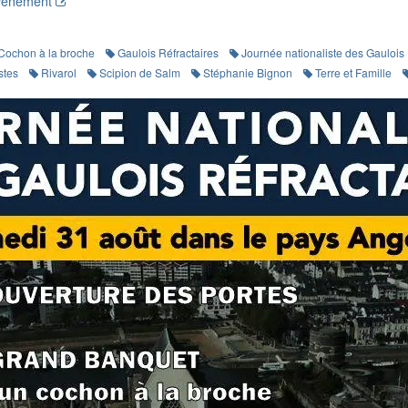
évènement
Cochon à la broche
Gaulois Réfractaires
Journée nationaliste des Gaulois 
stes
Rivarol
Scipion de Salm
Stéphanie Bignon
Terre et Famille