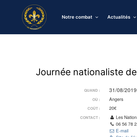
Aller
au
Notre combat
Actualités
contenu
Journée nationaliste de
31/08/2019
QUAND :
Angers
OÙ :
20€
COÛT :
Les Nationa
CONTACT :
06 56 78 2
E-mail