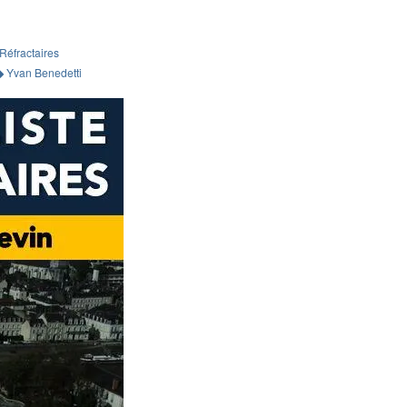
Réfractaires
Yvan Benedetti