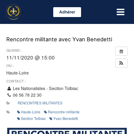
Aller
Main
au
Adhérer
Menu
contenu
Rencontre militante avec Yvan Benedetti
QUAND :
11/11/2020 @ 15:00
OÙ :
Haute-Loire
CONTACT :
Les Nationalistes - Section Tolbiac
06 56 78 22 30
RENCONTRES MILITANTES
Haute-Loire
Rencontre militante
Section Tolbiac
Yvan Benedetti