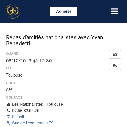
Aller
Main
au
Adhérer
Menu
contenu
Repas d’amitiés nationalistes avec Yvan
Benedetti
QUAND :
08/12/2019 @ 12:30
OÙ :
Toulouse
COÛT :
25€
CONTACT :
Les Nationalistes - Toulouse
07.56.82.54.75
E-mail
Site de l’évènement