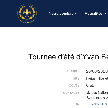
Aller
au
Notre combat
Actualités
contenu
Tournée d’été d’Yvan Be
26/08/2020
QUAND :
Fréjus, Nice e
OÙ :
Gratuit
COÛT :
Les Nationa
CONTACT :
06.56.78.2
RENCONTRES 