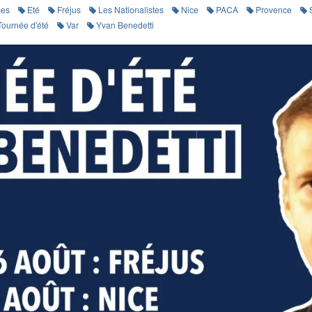
mes
Eté
Fréjus
Les Nationalistes
Nice
PACA
Provence
Tournée d'été
Var
Yvan Benedetti