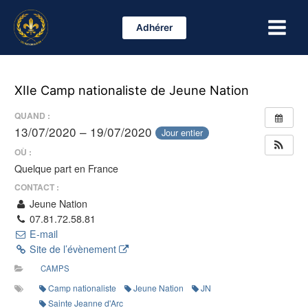
Aller
Main
au
Adhérer
Menu
contenu
XIIe Camp nationaliste de Jeune Nation
QUAND :
13/07/2020 – 19/07/2020
Jour entier
OÙ :
Quelque part en France
CONTACT :
Jeune Nation
07.81.72.58.81
E-mail
Site de l’évènement
CAMPS
Camp nationaliste
Jeune Nation
JN
Sainte Jeanne d'Arc