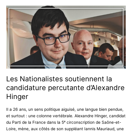
Les
Nationalistes
soutiennent
la
candidature
percutante
d’Alexandre
Hinger
Les Nationalistes soutiennent la
candidature percutante d’Alexandre
Hinger
Il a 26 ans, un sens politique aiguisé, une langue bien pendue,
et surtout : une colonne vertébrale. Alexandre Hinger, candidat
du Parti de la France dans la 5ᵉ circonscription de Saône-et-
Loire, mène, aux côtés de son suppléant Iannis Mauriaud, une