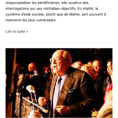
responsabiliser les bénéficiaires, elle soulève des
misère
interrogations sur ses véritables objectifs. En réalité, le
au
système d’aide sociale, plutôt que de libérer, sert souvent à
lieu
maintenir les plus vulnérables
d’une
solution
Lire la suite »
durable
Hommage
à
Jean-
Marie
Le
Pen