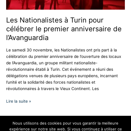
premier
anniversaire
de
Les Nationalistes à Turin pour
l’Avanguardia
célébrer le premier anniversaire de
l’Avanguardia
Le samedi 30 novembre, les Nationalistes ont pris part à la
célébration du premier anniversaire de l’ouverture des locaux
de l’Avanguardia, un groupe militant nationaliste-
révolutionnaire établi à Turin. Cet événement a réuni des
délégations venues de plusieurs pays européens, incarnant
l’unité et la solidarité des forces nationalistes et
révolutionnaires à travers le Vieux Continent. Les
Lire la suite »
Nous utilisons des cookies pour vous garantir la meilleure
expérience sur notre site web. Si vous continuez à utiliser ce
Copyright © 2026 Les Nationalistes