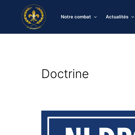
Aller
au
Notre combat
Actualités
contenu
Doctrine
Ni
de
droite