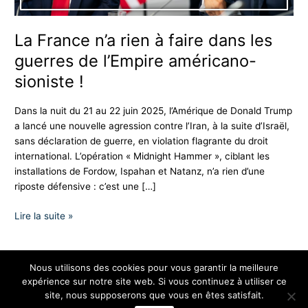
de
l’Empire
La France n’a rien à faire dans les
américano-
guerres de l’Empire américano-
sioniste
!
sioniste !
Dans la nuit du 21 au 22 juin 2025, l’Amérique de Donald Trump
a lancé une nouvelle agression contre l’Iran, à la suite d’Israël,
sans déclaration de guerre, en violation flagrante du droit
international. L’opération « Midnight Hammer », ciblant les
installations de Fordow, Ispahan et Natanz, n’a rien d’une
riposte défensive : c’est une […]
Lire la suite »
Nous utilisons des cookies pour vous garantir la meilleure
expérience sur notre site web. Si vous continuez à utiliser ce
Copyright © 2026 Les Nationalistes
site, nous supposerons que vous en êtes satisfait.