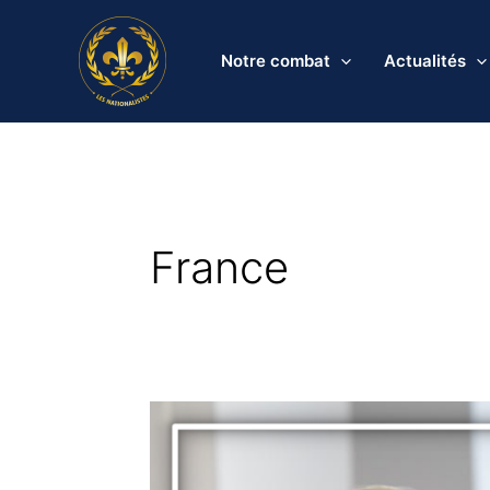
Aller
au
Notre combat
Actualités
contenu
France
La
France
n’a