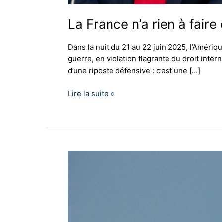
La France n’a rien à fair
Dans la nuit du 21 au 22 juin 2025, l’Amériq
guerre, en violation flagrante du droit inter
d’une riposte défensive : c’est une […]
Lire la suite »
Les
trois
couleurs
de
la
France