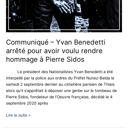
pour
avoir
voulu
rendre
hommage
à
Communiqué – Yvan Benedetti
Pierre
arrêté pour avoir voulu rendre
Sidos
hommage à Pierre Sidos
Le président des Nationalistes Yvan Benedetti a été
interpellé par la police aux ordres du Préfet Nunez-Belda le
samedi 2 septembre dernier au cimetière parisien de Thiais
alors qu’il s’apprêtait à déposer une gerbe sur le tombeau de
Pierre Sidos, fondateur de l’Oeuvre française, décédé le 4
septembre 2020 après
Lire la suite »