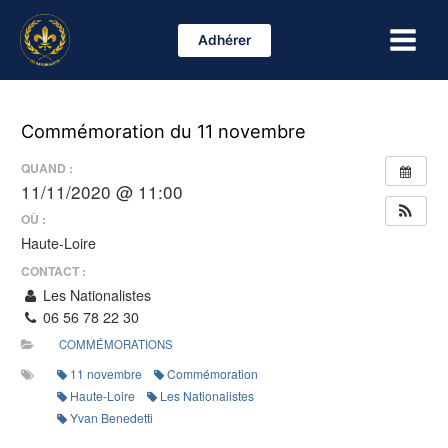
Aller
Main
au
Adhérer
Menu
contenu
Commémoration du 11 novembre
QUAND :
11/11/2020 @ 11:00
OÙ :
Haute-Loire
CONTACT :
Les Nationalistes
06 56 78 22 30
COMMÉMORATIONS
11 novembre
Commémoration
Haute-Loire
Les Nationalistes
Yvan Benedetti