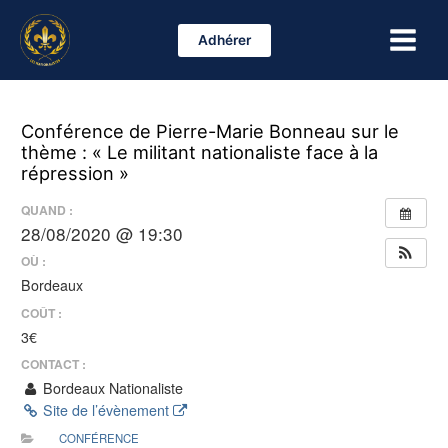
Aller
Main
au
Adhérer
Menu
contenu
Conférence de Pierre-Marie Bonneau sur le
thème : « Le militant nationaliste face à la
répression »
QUAND :
28/08/2020 @ 19:30
OÙ :
Bordeaux
COÛT :
3€
CONTACT :
Bordeaux Nationaliste
Site de l’évènement
CONFÉRENCE