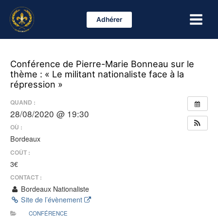
Aller
Main
au
Adhérer
Menu
contenu
Conférence de Pierre-Marie Bonneau sur le
thème : « Le militant nationaliste face à la
répression »
QUAND :
28/08/2020 @ 19:30
OÙ :
Bordeaux
COÛT :
3€
CONTACT :
Bordeaux Nationaliste
Site de l’évènement
CONFÉRENCE