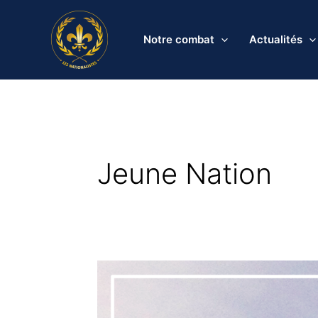
Aller
au
Notre combat
Actualités
contenu
Jeune Nation
Communiqué
–
L’action