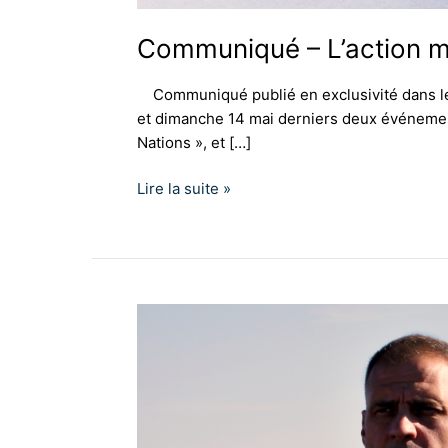
Communiqué – L’action ma
Communiqué publié en exclusivité dans le 
et dimanche 14 mai derniers deux événements
Nations », et […]
Lire la suite »
Le
dernier
procès
d’Yvan
Benedetti
pour