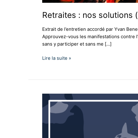
Retraites : nos solutions
Extrait de l’entretien accordé par Yvan Ben
Approuvez-vous les manifestations contre l’a
sans y participer et sans me […]
Lire la suite »
Communiqué
–
Mobilisations
sociales
contre
la