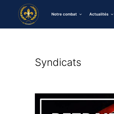
Aller
au
Notre combat
Actualités
contenu
Syndicats
Retraites
:
nos